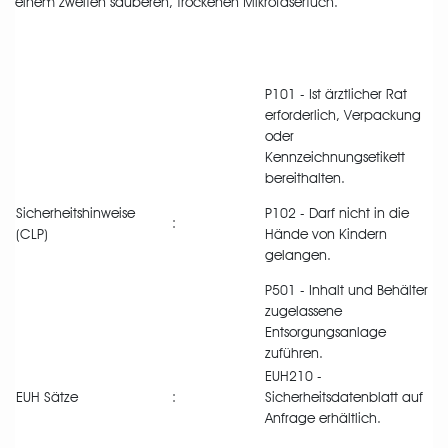
einem zweiten sauberen, trockenen Mikrofasertuch.
P101 - Ist ärztlicher Rat
erforderlich, Verpackung
oder
Kennzeichnungsetikett
bereithalten.
Sicherheitshinweise
P102 - Darf nicht in die
:
(CLP)
Hände von Kindern
gelangen.
P501 - Inhalt und Behälter
zugelassene
Entsorgungsanlage
zuführen.
EUH210 -
EUH Sätze
:
Sicherheitsdatenblatt auf
Anfrage erhältlich.