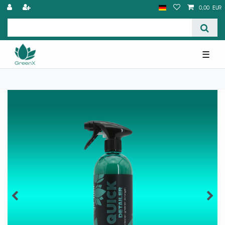
0,00 EUR
☰