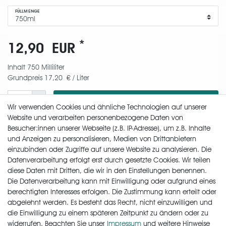
FÜLLMENGE
*
12,90 EUR
Inhalt
750
Milliliter
Grundpreis
17,20 € / Liter
In den Warenkorb
Wir verwenden Cookies und ähnliche Technologien auf unserer
Website und verarbeiten personenbezogene Daten von
Besucher:innen unserer Webseite (z.B. IP-Adresse), um z.B. Inhalte
und Anzeigen zu personalisieren, Medien von Drittanbietern
Wunschliste
einzubinden oder Zugriffe auf unsere Website zu analysieren. Die
* inkl. ges. MwSt. zzgl.
Versandkosten
Datenverarbeitung erfolgt erst durch gesetzte Cookies. Wir teilen
diese Daten mit Dritten, die wir in den Einstellungen benennen.
Die Datenverarbeitung kann mit Einwilligung oder aufgrund eines
berechtigten Interesses erfolgen. Die Zustimmung kann erteilt oder
abgelehnt werden. Es besteht das Recht, nicht einzuwilligen und
die Einwilligung zu einem späteren Zeitpunkt zu ändern oder zu
widerrufen. Beachten Sie unser
Impressum
und weitere Hinweise